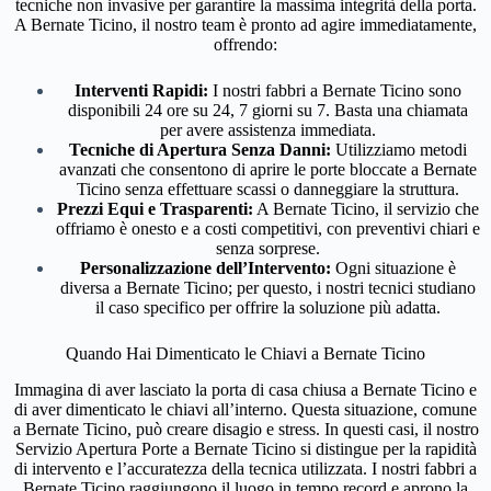
tecniche non invasive per garantire la massima integrità della porta.
A Bernate Ticino, il nostro team è pronto ad agire immediatamente,
offrendo:
Interventi Rapidi:
I nostri fabbri a Bernate Ticino sono
disponibili 24 ore su 24, 7 giorni su 7. Basta una chiamata
per avere assistenza immediata.
Tecniche di Apertura Senza Danni:
Utilizziamo metodi
avanzati che consentono di aprire le porte bloccate a Bernate
Ticino senza effettuare scassi o danneggiare la struttura.
Prezzi Equi e Trasparenti:
A Bernate Ticino, il servizio che
offriamo è onesto e a costi competitivi, con preventivi chiari e
senza sorprese.
Personalizzazione dell’Intervento:
Ogni situazione è
diversa a Bernate Ticino; per questo, i nostri tecnici studiano
il caso specifico per offrire la soluzione più adatta.
Quando Hai Dimenticato le Chiavi a Bernate Ticino
Immagina di aver lasciato la porta di casa chiusa a Bernate Ticino e
di aver dimenticato le chiavi all’interno. Questa situazione, comune
a Bernate Ticino, può creare disagio e stress. In questi casi, il nostro
Servizio Apertura Porte a Bernate Ticino si distingue per la rapidità
di intervento e l’accuratezza della tecnica utilizzata. I nostri fabbri a
Bernate Ticino raggiungono il luogo in tempo record e aprono la