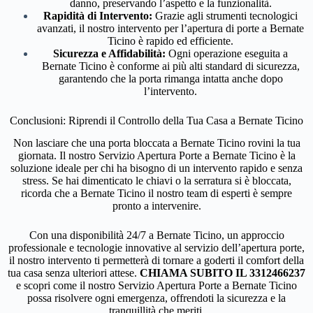
danno, preservando l’aspetto e la funzionalità.
Rapidità di Intervento:
Grazie agli strumenti tecnologici
avanzati, il nostro intervento per l’apertura di porte a Bernate
Ticino è rapido ed efficiente.
Sicurezza e Affidabilità:
Ogni operazione eseguita a
Bernate Ticino è conforme ai più alti standard di sicurezza,
garantendo che la porta rimanga intatta anche dopo
l’intervento.
Conclusioni: Riprendi il Controllo della Tua Casa a Bernate Ticino
Non lasciare che una porta bloccata a Bernate Ticino rovini la tua
giornata. Il nostro Servizio Apertura Porte a Bernate Ticino è la
soluzione ideale per chi ha bisogno di un intervento rapido e senza
stress. Se hai dimenticato le chiavi o la serratura si è bloccata,
ricorda che a Bernate Ticino il nostro team di esperti è sempre
pronto a intervenire.
Con una disponibilità 24/7 a Bernate Ticino, un approccio
professionale e tecnologie innovative al servizio dell’apertura porte,
il nostro intervento ti permetterà di tornare a goderti il comfort della
tua casa senza ulteriori attese.
CHIAMA SUBITO IL 3312466237
e scopri come il nostro Servizio Apertura Porte a Bernate Ticino
possa risolvere ogni emergenza, offrendoti la sicurezza e la
tranquillità che meriti.