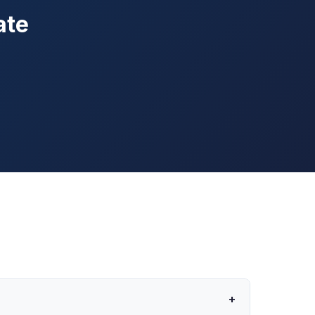
ate
+