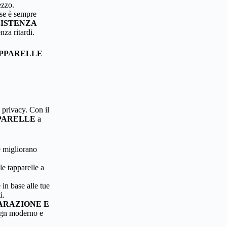
ezzo.
ese è sempre
SISTENZA
nza ritardi.
APPARELLE
.
 privacy. Con il
PPARELLE
a
 migliorano
e tapparelle a
 in base alle tue
i.
ARAZIONE E
ign moderno e