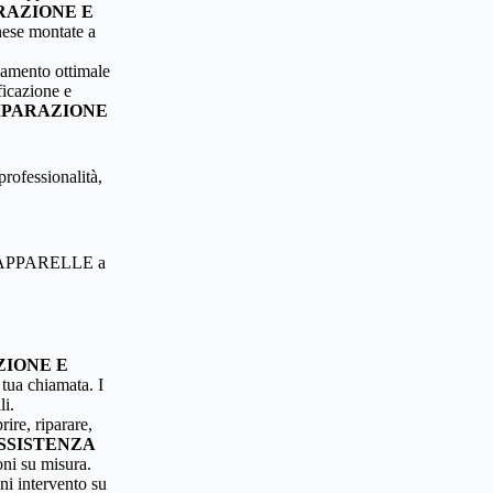
RAZIONE E
ese montate a
namento ottimale
ficazione e
IPARAZIONE
professionalità,
TAPPARELLE a
ZIONE E
 tua chiamata. I
li.
rire, riparare,
SSISTENZA
oni su misura.
ni intervento su