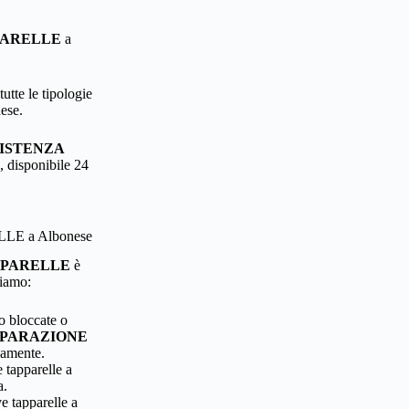
PARELLE
a
utte le tipologie
nese.
ISTENZA
, disponibile 24
LE a Albonese
PPARELLE
è
riamo:
o bloccate o
IPARAZIONE
damente.
 tapparelle a
a.
e tapparelle a