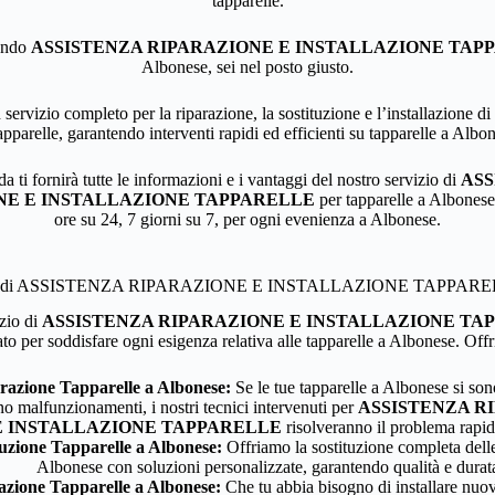
tapparelle.
cando
ASSISTENZA RIPARAZIONE E INSTALLAZIONE TAP
Albonese, sei nel posto giusto.
servizio completo per la riparazione, la sostituzione e l’installazione di t
apparelle, garantendo interventi rapidi ed efficienti su tapparelle a Albo
a ti fornirà tutte le informazioni e i vantaggi del nostro servizio di
ASS
NE E INSTALLAZIONE TAPPARELLE
per tapparelle a Albonese
ore su 24, 7 giorni su 7, per ogni evenienza a Albonese.
vizi di ASSISTENZA RIPARAZIONE E INSTALLAZIONE TAPPAREL
izio di
ASSISTENZA RIPARAZIONE E INSTALLAZIONE TA
to per soddisfare ogni esigenza relativa alle tapparelle a Albonese. Off
razione Tapparelle a Albonese:
Se le tue tapparelle a Albonese si son
no malfunzionamenti, i nostri tecnici intervenuti per
ASSISTENZA R
E INSTALLAZIONE TAPPARELLE
risolveranno il problema rapi
tuzione Tapparelle a Albonese:
Offriamo la sostituzione completa delle
Albonese con soluzioni personalizzate, garantendo qualità e durat
lazione Tapparelle a Albonese:
Che tu abbia bisogno di installare nuov