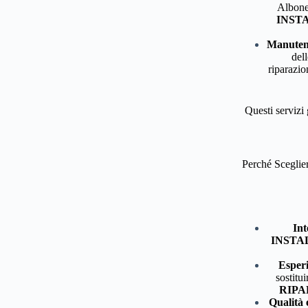
Albones
INST
Manutenz
dell
riparazio
Questi servizi 
Perché Sceg
Int
INSTA
Esperi
sostitu
RIPA
Qualità 