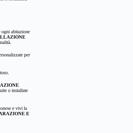
r ogni abitazione
ALLAZIONE
nalità.
ersonalizzate per
toso.
LAZIONE
ite o installate
onese e vivi la
PARAZIONE E