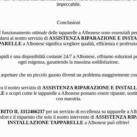
impeccabile.
Conclusioni
l funzionamento ottimale delle tapparelle a Albonese sono essenziali pe
idarsi al nostro servizio di
ASSISTENZA RIPARAZIONE E INST
PARELLE
a Albonese significa scegliere qualità, efficienza e professio
apidi e una disponibilità costante 24/7 a Albonese, offriamo soluzioni p
ogni esigenza, garantendo la massima soddisfazione.
aspettare che un piccolo guasto diventi un problema maggiormente cos
 il nostro servizio di
ASSISTENZA RIPARAZIONE E INSTAL
LE
e scopri come le tapparelle a Albonese possano essere riparate, sostitu
con maestria.
ITO IL 3312466237
per un servizio di eccellenza su tapparelle a Alb
mfort e il risparmio che solo il nostro intervento di
ASSISTENZA RI
INSTALLAZIONE TAPPARELLE
a Albonese può offrire!