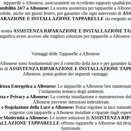
tapparelle a Albonese, assicurandoti un eccellente rapporto qualità/pr
onibilità 24/7 a Albonese:
La nostra assistenza per tapparelle a Albon
nibile, anche nei giorni festivi, per garantire che ogni intervento di
AS
PARAZIONE E INSTALLAZIONE TAPPARELLE
sia eseguito se
a nostra
ASSISTENZA RIPARAZIONE E INSTALLAZIONE T
significa avere accesso alle migliori soluzioni per tapparelle a Albonese
Vantaggi delle Tapparelle a Albonese
 Albonese sono fondamentali per il controllo della luce e per garantire la
io di
ASSISTENZA RIPARAZIONE E INSTALLAZIONE TA
Albonese, potrai godere dei seguenti vantaggi:
cienza Energetica a Albonese:
Le tapparelle a Albonese ben mantenute
l’isolamento termico degli ambienti.
zza e Privacy a Albonese:
La corretta installazione e manutenzione dell
Albonese previene intrusioni indesiderate.
e Regolazione della Luce a Albonese:
Potrai regolare la luce naturale
esigenze con tapparelle a Albonese installate e riparate dagli espert
 e Modernità a Albonese:
Le nostre soluzioni di
ASSISTENZA RIP
ALLAZIONE TAPPARELLE
offrono tapparelle a Albonese dal des
funzionale.