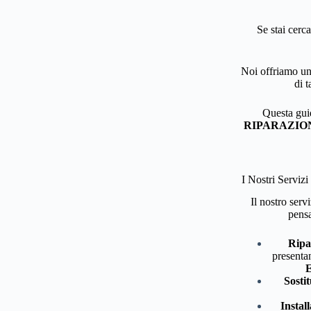
Se stai cer
Noi offriamo un 
di t
Questa guid
RIPARAZIO
I Nostri Ser
Il nostro serv
pensa
Ripa
presenta
Sosti
Instal