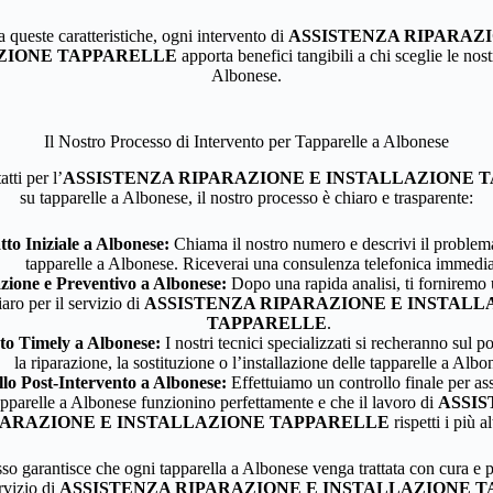
a queste caratteristiche, ogni intervento di
ASSISTENZA RIPARAZI
ZIONE TAPPARELLE
apporta benefici tangibili a chi sceglie le nost
Albonese.
Il Nostro Processo di Intervento per Tapparelle a Albonese
tti per l’
ASSISTENZA RIPARAZIONE E INSTALLAZIONE 
su tapparelle a Albonese, il nostro processo è chiaro e trasparente:
to Iniziale a Albonese:
Chiama il nostro numero e descrivi il problema
tapparelle a Albonese. Riceverai una consulenza telefonica immedia
zione e Preventivo a Albonese:
Dopo una rapida analisi, ti forniremo
iaro per il servizio di
ASSISTENZA RIPARAZIONE E INSTALL
TAPPARELLE
.
to Timely a Albonese:
I nostri tecnici specializzati si recheranno sul p
la riparazione, la sostituzione o l’installazione delle tapparelle a Albo
lo Post-Intervento a Albonese:
Effettuiamo un controllo finale per ass
apparelle a Albonese funzionino perfettamente e che il lavoro di
ASSI
PARAZIONE E INSTALLAZIONE TAPPARELLE
rispetti i più a
o garantisce che ogni tapparella a Albonese venga trattata con cura e p
rvizio di
ASSISTENZA RIPARAZIONE E INSTALLAZIONE 