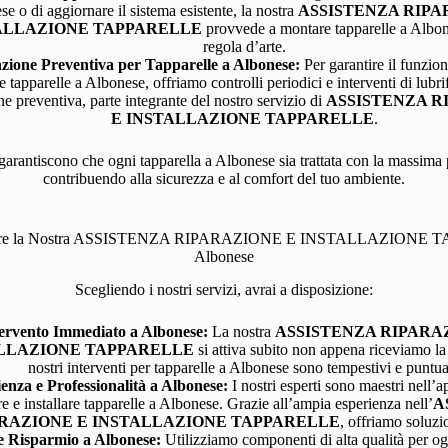
e o di aggiornare il sistema esistente, la nostra
ASSISTENZA RIPA
ALLAZIONE TAPPARELLE
provvede a montare tapparelle a Albon
regola d’arte.
ione Preventiva per Tapparelle a Albonese:
Per garantire il funzio
e tapparelle a Albonese, offriamo controlli periodici e interventi di lubri
ne preventiva, parte integrante del nostro servizio di
ASSISTENZA R
E INSTALLAZIONE TAPPARELLE
.
garantiscono che ogni tapparella a Albonese sia trattata con la massima 
contribuendo alla sicurezza e al comfort del tuo ambiente.
liere la Nostra ASSISTENZA RIPARAZIONE E INSTALLAZIONE 
Albonese
Scegliendo i nostri servizi, avrai a disposizione:
ervento Immediato a Albonese:
La nostra
ASSISTENZA RIPARA
LLAZIONE TAPPARELLE
si attiva subito non appena riceviamo la
nostri interventi per tapparelle a Albonese sono tempestivi e puntua
enza e Professionalità a Albonese:
I nostri esperti sono maestri nell’ap
ire e installare tapparelle a Albonese. Grazie all’ampia esperienza nell’
A
RAZIONE E INSTALLAZIONE TAPPARELLE
, offriamo soluzi
e Risparmio a Albonese:
Utilizziamo componenti di alta qualità per og