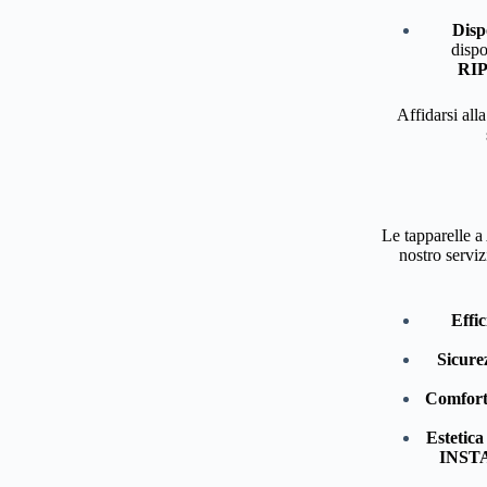
Disp
dispo
RI
Affidarsi all
Le tapparelle a
nostro serviz
Effi
Sicure
Comfort 
Estetica
INST