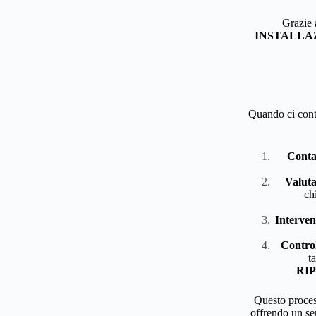
Grazie 
INSTALLA
Quando ci conta
Contat
Valuta
ch
Interven
Control
t
RI
Questo process
offrendo un se