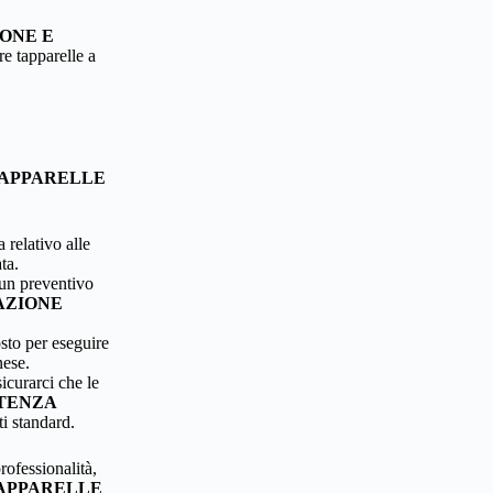
ONE E
re tapparelle a
TAPPARELLE
 relativo alle
ta.
 un preventivo
AZIONE
osto per eseguire
nese.
icurarci che le
STENZA
lti standard.
rofessionalità,
TAPPARELLE