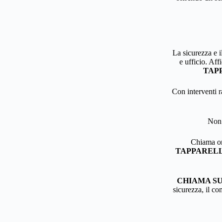
La sicurezza e i
e ufficio. Aff
TAP
Con interventi r
Non 
Chiama ora
TAPPAREL
CHIAMA SUB
sicurezza, il co