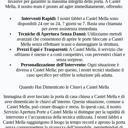
invasive per garantire la massima integrità della porta. A Castel
Mella, il nostro team è pronto ad agire immediatamente, offrendo:
Interventi Rapidi:
I nostri fabbri a Castel Mella sono
disponibili 24 ore su 24, 7 giorni su 7. Basta una chiamata
per avere assistenza immediata.
Tecniche di Apertura Senza Danni:
Utilizziamo metodi
avanzati che consentono di aprire le porte bloccate a Castel
Mella senza effettuare scassi o danneggiare la struttura.
Prezzi Equi e Trasparenti:
A Castel Mella, il servizio che
offriamo è onesto e a costi competitivi, con preventivi chiari e
senza sorprese.
Personalizzazione dell’Intervento:
Ogni situazione è
diversa a Castel Mella; per questo, i nostri tecnici studiano il
caso specifico per offrire la soluzione più adatta.
Quando Hai Dimenticato le Chiavi a Castel Mella
Immagina di aver lasciato la porta di casa chiusa a Castel Mella e di
aver dimenticato le chiavi all’interno. Questa situazione, comune a
Castel Mella, può creare disagio e stress. In questi casi, il nostro
Servizio Apertura Porte a Castel Mella si distingue per la rapidità di
intervento e l’accuratezza della tecnica utilizzata. I nostri fabbri a
Castel Mella raggiungono il luogo in tempo record e aprono la porta
senza compromettere la sicurezza dell’immobile, permettendoti di