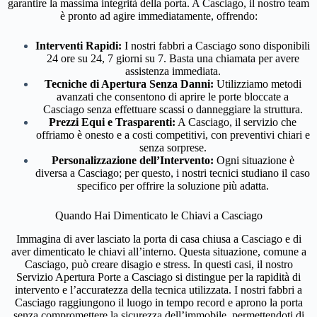
garantire la massima integrità della porta. A Casciago, il nostro team
è pronto ad agire immediatamente, offrendo:
Interventi Rapidi:
I nostri fabbri a Casciago sono disponibili
24 ore su 24, 7 giorni su 7. Basta una chiamata per avere
assistenza immediata.
Tecniche di Apertura Senza Danni:
Utilizziamo metodi
avanzati che consentono di aprire le porte bloccate a
Casciago senza effettuare scassi o danneggiare la struttura.
Prezzi Equi e Trasparenti:
A Casciago, il servizio che
offriamo è onesto e a costi competitivi, con preventivi chiari e
senza sorprese.
Personalizzazione dell’Intervento:
Ogni situazione è
diversa a Casciago; per questo, i nostri tecnici studiano il caso
specifico per offrire la soluzione più adatta.
Quando Hai Dimenticato le Chiavi a Casciago
Immagina di aver lasciato la porta di casa chiusa a Casciago e di
aver dimenticato le chiavi all’interno. Questa situazione, comune a
Casciago, può creare disagio e stress. In questi casi, il nostro
Servizio Apertura Porte a Casciago si distingue per la rapidità di
intervento e l’accuratezza della tecnica utilizzata. I nostri fabbri a
Casciago raggiungono il luogo in tempo record e aprono la porta
senza compromettere la sicurezza dell’immobile, permettendoti di