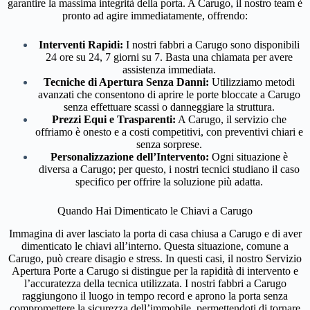
garantire la massima integrità della porta. A Carugo, il nostro team è
pronto ad agire immediatamente, offrendo:
Interventi Rapidi:
I nostri fabbri a Carugo sono disponibili
24 ore su 24, 7 giorni su 7. Basta una chiamata per avere
assistenza immediata.
Tecniche di Apertura Senza Danni:
Utilizziamo metodi
avanzati che consentono di aprire le porte bloccate a Carugo
senza effettuare scassi o danneggiare la struttura.
Prezzi Equi e Trasparenti:
A Carugo, il servizio che
offriamo è onesto e a costi competitivi, con preventivi chiari e
senza sorprese.
Personalizzazione dell’Intervento:
Ogni situazione è
diversa a Carugo; per questo, i nostri tecnici studiano il caso
specifico per offrire la soluzione più adatta.
Quando Hai Dimenticato le Chiavi a Carugo
Immagina di aver lasciato la porta di casa chiusa a Carugo e di aver
dimenticato le chiavi all’interno. Questa situazione, comune a
Carugo, può creare disagio e stress. In questi casi, il nostro Servizio
Apertura Porte a Carugo si distingue per la rapidità di intervento e
l’accuratezza della tecnica utilizzata. I nostri fabbri a Carugo
raggiungono il luogo in tempo record e aprono la porta senza
compromettere la sicurezza dell’immobile, permettendoti di tornare