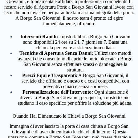
Giovanni, è fondamentale affidarsi a professionisti competenti. Il
nostro servizio di Apertura Porte a Borgo San Giovanni lavora con
tecniche non invasive per garantire la massima integrità della porta.
A Borgo San Giovanni, il nostro team è pronto ad agire
immediatamente, offrendo:
Interventi Rapidi:
I nostri fabbri a Borgo San Giovanni
sono disponibili 24 ore su 24, 7 giorni su 7. Basta una
chiamata per avere assistenza immediata.
Tecniche di Apertura Senza Danni:
Utilizziamo metodi
avanzati che consentono di aprire le porte bloccate a Borgo
San Giovanni senza effettuare scassi o danneggiare la
struttura.
Prezzi Equi e Trasparenti:
A Borgo San Giovanni, il
servizio che offriamo è onesto e a costi competitivi, con
preventivi chiari e senza sorprese.
Personalizzazione dell’Intervento:
Ogni situazione è
diversa a Borgo San Giovanni; per questo, i nostri tecnici
studiano il caso specifico per offrire la soluzione più adatta.
Quando Hai Dimenticato le Chiavi a Borgo San Giovanni
Immagina di aver lasciato la porta di casa chiusa a Borgo San
Giovanni e di aver dimenticato le chiavi all’interno. Questa
situazione, comune a Borgo San Giovanni, può creare disagio e