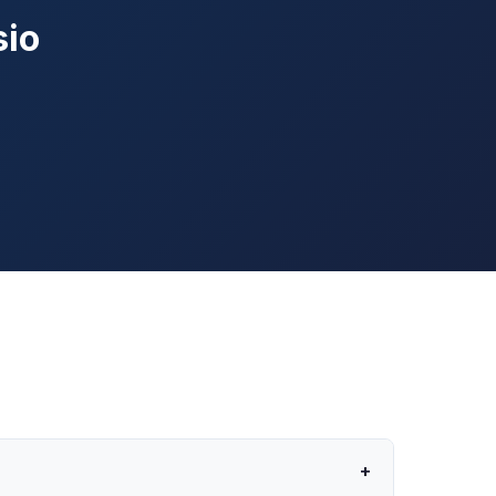
sio
+