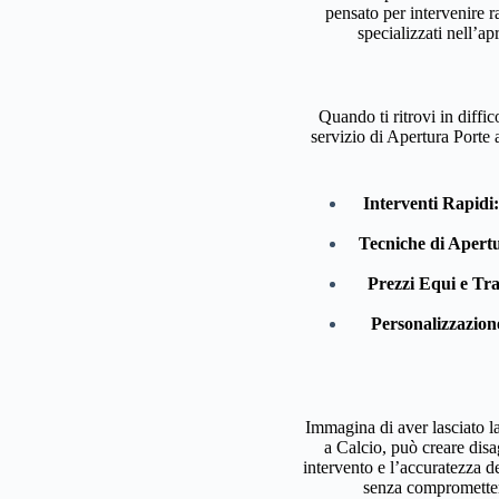
pensato per intervenire r
specializzati nell’ap
Quando ti ritrovi in diffi
servizio di Apertura Porte 
Interventi Rapidi:
Tecniche di Apert
Prezzi Equi e Tra
Personalizzazione
Immagina di aver lasciato la
a Calcio, può creare disag
intervento e l’accuratezza de
senza compromettere