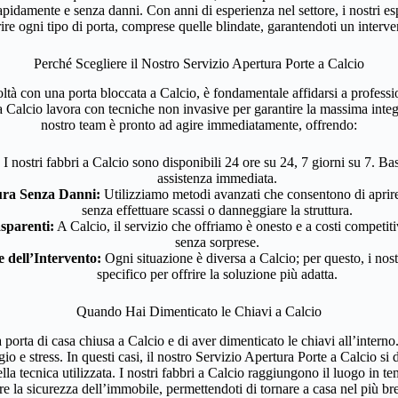
apidamente e senza danni. Con anni di esperienza nel settore, i nostri es
rire ogni tipo di porta, comprese quelle blindate, garantendoti un interve
Perché Scegliere il Nostro Servizio Apertura Porte a Calcio
coltà con una porta bloccata a Calcio, è fondamentale affidarsi a professio
a Calcio lavora con tecniche non invasive per garantire la massima integri
nostro team è pronto ad agire immediatamente, offrendo:
I nostri fabbri a Calcio sono disponibili 24 ore su 24, 7 giorni su 7. B
assistenza immediata.
ura Senza Danni:
Utilizziamo metodi avanzati che consentono di aprire
senza effettuare scassi o danneggiare la struttura.
sparenti:
A Calcio, il servizio che offriamo è onesto e a costi competiti
senza sorprese.
 dell’Intervento:
Ogni situazione è diversa a Calcio; per questo, i nostr
specifico per offrire la soluzione più adatta.
Quando Hai Dimenticato le Chiavi a Calcio
 porta di casa chiusa a Calcio e di aver dimenticato le chiavi all’inter
io e stress. In questi casi, il nostro Servizio Apertura Porte a Calcio si d
lla tecnica utilizzata. I nostri fabbri a Calcio raggiungono il luogo in 
 la sicurezza dell’immobile, permettendoti di tornare a casa nel più br