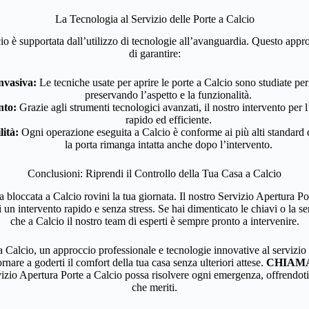
La Tecnologia al Servizio delle Porte a Calcio
io è supportata dall’utilizzo di tecnologie all’avanguardia. Questo appr
di garantire:
nvasiva:
Le tecniche usate per aprire le porte a Calcio sono studiate per
preservando l’aspetto e la funzionalità.
nto:
Grazie agli strumenti tecnologici avanzati, il nostro intervento per l
rapido ed efficiente.
lità:
Ogni operazione eseguita a Calcio è conforme ai più alti standard 
la porta rimanga intatta anche dopo l’intervento.
Conclusioni: Riprendi il Controllo della Tua Casa a Calcio
 bloccata a Calcio rovini la tua giornata. Il nostro Servizio Apertura Po
 un intervento rapido e senza stress. Se hai dimenticato le chiavi o la ser
che a Calcio il nostro team di esperti è sempre pronto a intervenire.
 Calcio, un approccio professionale e tecnologie innovative al servizio d
ornare a goderti il comfort della tua casa senza ulteriori attese.
CHIAMA 
izio Apertura Porte a Calcio possa risolvere ogni emergenza, offrendoti l
che meriti.