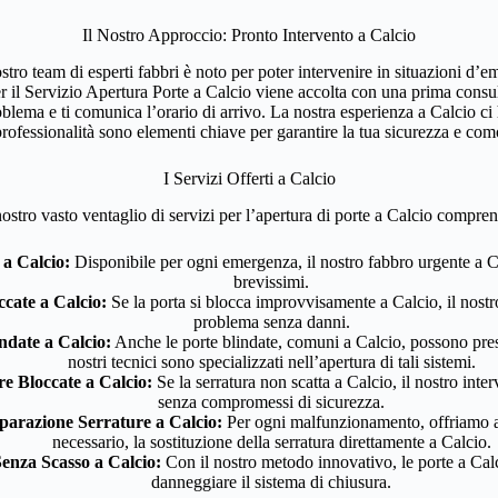
Il Nostro Approccio: Pronto Intervento a Calcio
ostro team di esperti fabbri è noto per poter intervenire in situazioni d’
r il Servizio Apertura Porte a Calcio viene accolta con una prima consul
roblema e ti comunica l’orario di arrivo. La nostra esperienza a Calcio ci
professionalità sono elementi chiave per garantire la tua sicurezza e com
I Servizi Offerti a Calcio
nostro vasto ventaglio di servizi per l’apertura di porte a Calcio compre
a Calcio:
Disponibile per ogni emergenza, il nostro fabbro urgente a Ca
brevissimi.
cate a Calcio:
Se la porta si blocca improvvisamente a Calcio, il nostro
problema senza danni.
ndate a Calcio:
Anche le porte blindate, comuni a Calcio, possono pre
nostri tecnici sono specializzati nell’apertura di tali sistemi.
e Bloccate a Calcio:
Se la serratura non scatta a Calcio, il nostro inte
senza compromessi di sicurezza.
iparazione Serrature a Calcio:
Per ogni malfunzionamento, offriamo an
necessario, la sostituzione della serratura direttamente a Calcio.
enza Scasso a Calcio:
Con il nostro metodo innovativo, le porte a Ca
danneggiare il sistema di chiusura.