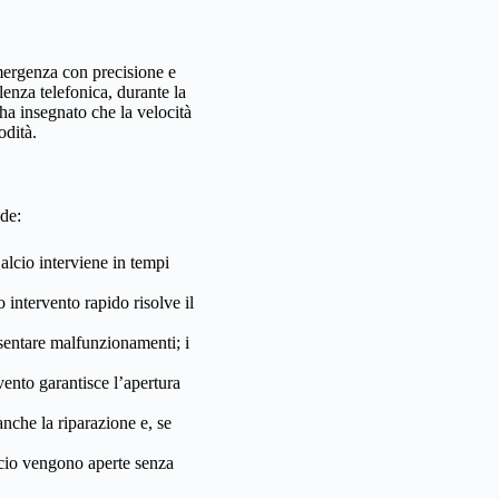
emergenza con precisione e
enza telefonica, durante la
 ha insegnato che la velocità
odità.
nde:
lcio interviene in tempi
 intervento rapido risolve il
sentare malfunzionamenti; i
rvento garantisce l’apertura
che la riparazione e, se
lcio vengono aperte senza