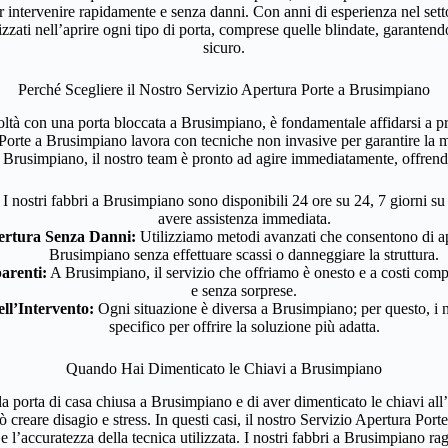
intervenire rapidamente e senza danni. Con anni di esperienza nel settore
zati nell’aprire ogni tipo di porta, comprese quelle blindate, garantendo
sicuro.
Perché Scegliere il Nostro Servizio Apertura Porte a Brusimpiano
coltà con una porta bloccata a Brusimpiano, è fondamentale affidarsi a pr
 Porte a Brusimpiano lavora con tecniche non invasive per garantire la ma
 Brusimpiano, il nostro team è pronto ad agire immediatamente, offrend
I nostri fabbri a Brusimpiano sono disponibili 24 ore su 24, 7 giorni s
avere assistenza immediata.
ertura Senza Danni:
Utilizziamo metodi avanzati che consentono di apr
Brusimpiano senza effettuare scassi o danneggiare la struttura.
arenti:
A Brusimpiano, il servizio che offriamo è onesto e a costi compet
e senza sorprese.
ll’Intervento:
Ogni situazione è diversa a Brusimpiano; per questo, i no
specifico per offrire la soluzione più adatta.
Quando Hai Dimenticato le Chiavi a Brusimpiano
a porta di casa chiusa a Brusimpiano e di aver dimenticato le chiavi all
reare disagio e stress. In questi casi, il nostro Servizio Apertura Port
o e l’accuratezza della tecnica utilizzata. I nostri fabbri a Brusimpiano 