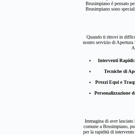
Brusimpiano è pensato per 
Brusimpiano sono specializ
Quando ti ritrovi in diffi
nostro servizio di Apertura
A
Interventi Rapidi:
Tecniche di Ap
Prezzi Equi e Trasp
Personalizzazione de
Immagina di aver lasciato l
comune a Brusimpiano, può c
per la rapidità di intervent