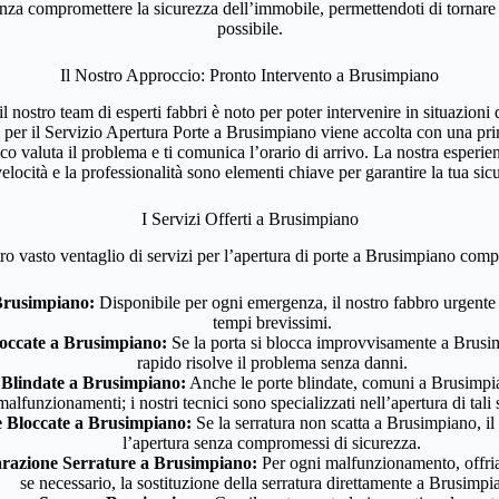
enza compromettere la sicurezza dell’immobile, permettendoti di tornare
possibile.
Il Nostro Approccio: Pronto Intervento a Brusimpiano
l nostro team di esperti fabbri è noto per poter intervenire in situazion
 per il Servizio Apertura Porte a Brusimpiano viene accolta con una pr
nico valuta il problema e ti comunica l’orario di arrivo. La nostra esperi
elocità e la professionalità sono elementi chiave per garantire la tua si
I Servizi Offerti a Brusimpiano
tro vasto ventaglio di servizi per l’apertura di porte a Brusimpiano com
Brusimpiano:
Disponibile per ogni emergenza, il nostro fabbro urgente
tempi brevissimi.
occate a Brusimpiano:
Se la porta si blocca improvvisamente a Brusim
rapido risolve il problema senza danni.
 Blindate a Brusimpiano:
Anche le porte blindate, comuni a Brusimpi
malfunzionamenti; i nostri tecnici sono specializzati nell’apertura di tali 
 Bloccate a Brusimpiano:
Se la serratura non scatta a Brusimpiano, il
l’apertura senza compromessi di sicurezza.
arazione Serrature a Brusimpiano:
Per ogni malfunzionamento, offria
se necessario, la sostituzione della serratura direttamente a Brusimpi