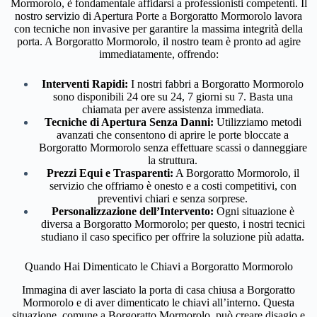
Mormorolo, è fondamentale affidarsi a professionisti competenti. Il
nostro servizio di Apertura Porte a Borgoratto Mormorolo lavora
con tecniche non invasive per garantire la massima integrità della
porta. A Borgoratto Mormorolo, il nostro team è pronto ad agire
immediatamente, offrendo:
Interventi Rapidi:
I nostri fabbri a Borgoratto Mormorolo
sono disponibili 24 ore su 24, 7 giorni su 7. Basta una
chiamata per avere assistenza immediata.
Tecniche di Apertura Senza Danni:
Utilizziamo metodi
avanzati che consentono di aprire le porte bloccate a
Borgoratto Mormorolo senza effettuare scassi o danneggiare
la struttura.
Prezzi Equi e Trasparenti:
A Borgoratto Mormorolo, il
servizio che offriamo è onesto e a costi competitivi, con
preventivi chiari e senza sorprese.
Personalizzazione dell’Intervento:
Ogni situazione è
diversa a Borgoratto Mormorolo; per questo, i nostri tecnici
studiano il caso specifico per offrire la soluzione più adatta.
Quando Hai Dimenticato le Chiavi a Borgoratto Mormorolo
Immagina di aver lasciato la porta di casa chiusa a Borgoratto
Mormorolo e di aver dimenticato le chiavi all’interno. Questa
situazione, comune a Borgoratto Mormorolo, può creare disagio e