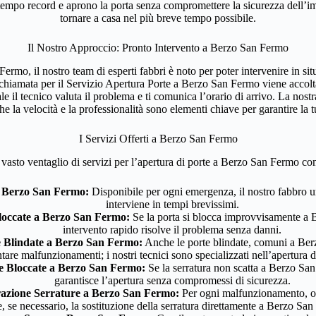
tempo record e aprono la porta senza compromettere la sicurezza dell’i
tornare a casa nel più breve tempo possibile.
Il Nostro Approccio: Pronto Intervento a Berzo San Fermo
ermo, il nostro team di esperti fabbri è noto per poter intervenire in s
 chiamata per il Servizio Apertura Porte a Berzo San Fermo viene acco
ale il tecnico valuta il problema e ti comunica l’orario di arrivo. La nos
e la velocità e la professionalità sono elementi chiave per garantire la 
I Servizi Offerti a Berzo San Fermo
o vasto ventaglio di servizi per l’apertura di porte a Berzo San Fermo c
 Berzo San Fermo:
Disponibile per ogni emergenza, il nostro fabbro 
interviene in tempi brevissimi.
loccate a Berzo San Fermo:
Se la porta si blocca improvvisamente a 
intervento rapido risolve il problema senza danni.
 Blindate a Berzo San Fermo:
Anche le porte blindate, comuni a Be
tare malfunzionamenti; i nostri tecnici sono specializzati nell’apertura di
e Bloccate a Berzo San Fermo:
Se la serratura non scatta a Berzo San
garantisce l’apertura senza compromessi di sicurezza.
razione Serrature a Berzo San Fermo:
Per ogni malfunzionamento, of
e, se necessario, la sostituzione della serratura direttamente a Berzo Sa