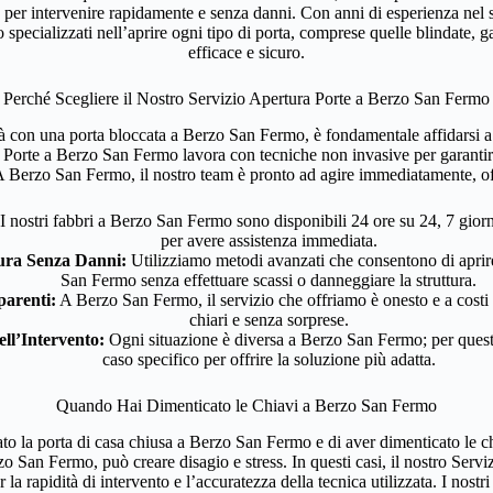
er intervenire rapidamente e senza danni. Con anni di esperienza nel sett
pecializzati nell’aprire ogni tipo di porta, comprese quelle blindate, g
efficace e sicuro.
Perché Scegliere il Nostro Servizio Apertura Porte a Berzo San Fermo
ltà con una porta bloccata a Berzo San Fermo, è fondamentale affidarsi a 
a Porte a Berzo San Fermo lavora con tecniche non invasive per garantire
A Berzo San Fermo, il nostro team è pronto ad agire immediatamente, o
I nostri fabbri a Berzo San Fermo sono disponibili 24 ore su 24, 7 gior
per avere assistenza immediata.
ura Senza Danni:
Utilizziamo metodi avanzati che consentono di aprire
San Fermo senza effettuare scassi o danneggiare la struttura.
parenti:
A Berzo San Fermo, il servizio che offriamo è onesto e a costi 
chiari e senza sorprese.
ell’Intervento:
Ogni situazione è diversa a Berzo San Fermo; per questo,
caso specifico per offrire la soluzione più adatta.
Quando Hai Dimenticato le Chiavi a Berzo San Fermo
to la porta di casa chiusa a Berzo San Fermo e di aver dimenticato le ch
 San Fermo, può creare disagio e stress. In questi casi, il nostro Serv
la rapidità di intervento e l’accuratezza della tecnica utilizzata. I nos