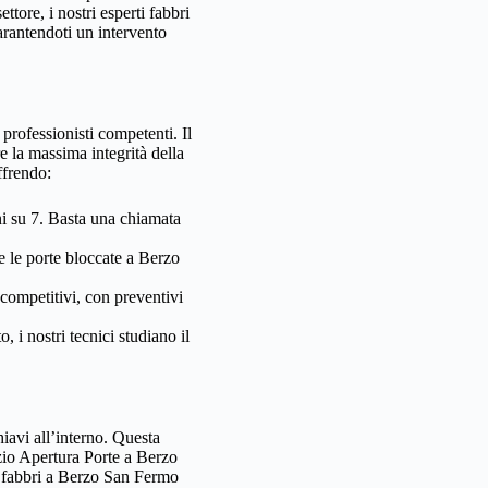
ore, i nostri esperti fabbri
arantendoti un intervento
professionisti competenti. Il
 la massima integrità della
ffrendo:
ni su 7. Basta una chiamata
 le porte bloccate a Berzo
competitivi, con preventivi
 i nostri tecnici studiano il
iavi all’interno. Questa
izio Apertura Porte a Berzo
tri fabbri a Berzo San Fermo