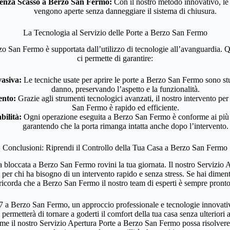
enza Scasso a Berzo San Fermo:
Con il nostro metodo innovativo, l
vengono aperte senza danneggiare il sistema di chiusura.
La Tecnologia al Servizio delle Porte a Berzo San Fermo
zo San Fermo è supportata dall’utilizzo di tecnologie all’avanguardia. 
ci permette di garantire:
asiva:
Le tecniche usate per aprire le porte a Berzo San Fermo sono stud
danno, preservando l’aspetto e la funzionalità.
ento:
Grazie agli strumenti tecnologici avanzati, il nostro intervento per
San Fermo è rapido ed efficiente.
bilità:
Ogni operazione eseguita a Berzo San Fermo è conforme ai più al
garantendo che la porta rimanga intatta anche dopo l’intervento.
Conclusioni: Riprendi il Controllo della Tua Casa a Berzo San Fermo
 bloccata a Berzo San Fermo rovini la tua giornata. Il nostro Servizio
per chi ha bisogno di un intervento rapido e senza stress. Se hai dimenti
 ricorda che a Berzo San Fermo il nostro team di esperti è sempre pronto
7 a Berzo San Fermo, un approccio professionale e tecnologie innovative
i permetterà di tornare a goderti il comfort della tua casa senza ulteriori 
me il nostro Servizio Apertura Porte a Berzo San Fermo possa risolvere