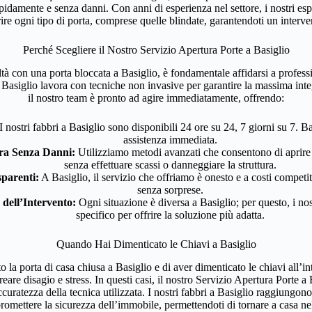
pidamente e senza danni. Con anni di esperienza nel settore, i nostri esp
rire ogni tipo di porta, comprese quelle blindate, garantendoti un interve
Perché Scegliere il Nostro Servizio Apertura Porte a Basiglio
oltà con una porta bloccata a Basiglio, è fondamentale affidarsi a professi
 Basiglio lavora con tecniche non invasive per garantire la massima integ
il nostro team è pronto ad agire immediatamente, offrendo:
I nostri fabbri a Basiglio sono disponibili 24 ore su 24, 7 giorni su 7. 
assistenza immediata.
ra Senza Danni:
Utilizziamo metodi avanzati che consentono di aprire 
senza effettuare scassi o danneggiare la struttura.
sparenti:
A Basiglio, il servizio che offriamo è onesto e a costi competit
senza sorprese.
 dell’Intervento:
Ogni situazione è diversa a Basiglio; per questo, i nost
specifico per offrire la soluzione più adatta.
Quando Hai Dimenticato le Chiavi a Basiglio
 la porta di casa chiusa a Basiglio e di aver dimenticato le chiavi all’i
are disagio e stress. In questi casi, il nostro Servizio Apertura Porte a B
accuratezza della tecnica utilizzata. I nostri fabbri a Basiglio raggiungon
omettere la sicurezza dell’immobile, permettendoti di tornare a casa ne