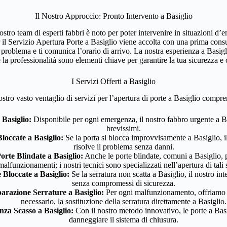
Il Nostro Approccio: Pronto Intervento a Basiglio
nostro team di esperti fabbri è noto per poter intervenire in situazioni d
 il Servizio Apertura Porte a Basiglio viene accolta con una prima consu
il problema e ti comunica l’orario di arrivo. La nostra esperienza a Basigl
e la professionalità sono elementi chiave per garantire la tua sicurezza e
I Servizi Offerti a Basiglio
ostro vasto ventaglio di servizi per l’apertura di porte a Basiglio compr
Basiglio:
Disponibile per ogni emergenza, il nostro fabbro urgente a Ba
brevissimi.
loccate a Basiglio:
Se la porta si blocca improvvisamente a Basiglio, il
risolve il problema senza danni.
rte Blindate a Basiglio:
Anche le porte blindate, comuni a Basiglio, 
malfunzionamenti; i nostri tecnici sono specializzati nell’apertura di tali 
Bloccate a Basiglio:
Se la serratura non scatta a Basiglio, il nostro int
senza compromessi di sicurezza.
parazione Serrature a Basiglio:
Per ogni malfunzionamento, offriamo a
necessario, la sostituzione della serratura direttamente a Basiglio.
za Scasso a Basiglio:
Con il nostro metodo innovativo, le porte a Bas
danneggiare il sistema di chiusura.