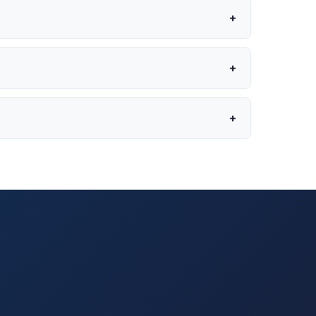
+
+
+