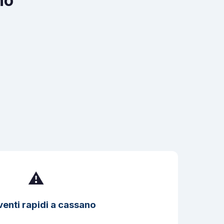
no
⚠️
venti rapidi a cassano