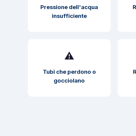
Pressione dell'acqua
R
insufficiente
⚠️
Tubi che perdono o
R
gocciolano