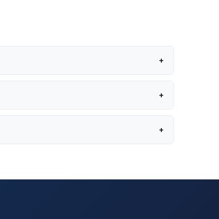
+
+
+