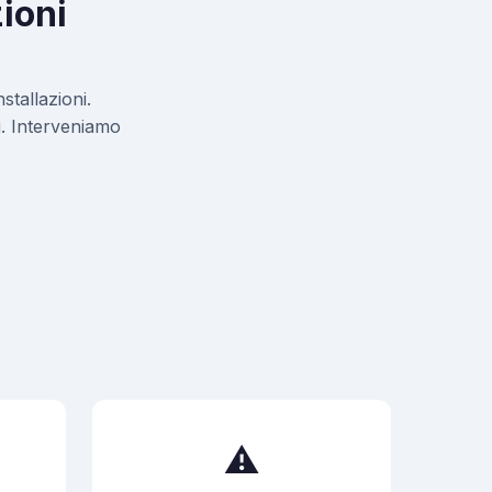
ioni
stallazioni.
ci. Interveniamo
⚠️