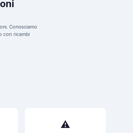
ioni
azioni. Conosciamo
amo con ricambi
⚠️