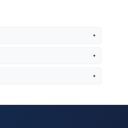
+
+
+