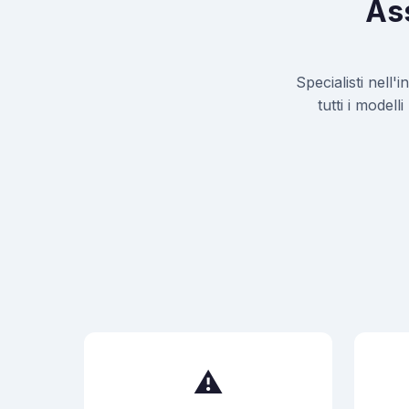
Ass
Specialisti nell'
tutti i modell
⚠️