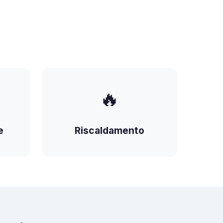
🔥
e
Riscaldamento