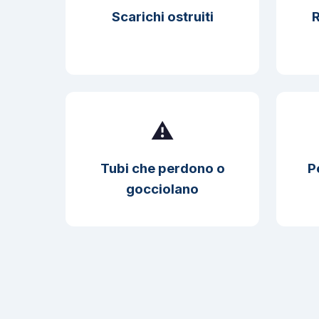
Scarichi ostruiti
R
⚠️
Tubi che perdono o
P
gocciolano